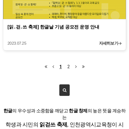
[읽․걷․쓰 축제] 한글날 기념 공모전 운영 안내
2023.07.25
자세히보기
1
2
한글
의 우수성과 소중함을 깨닫고
한글 창제
의 높은 뜻을 계승하
는
학생과 시민의
읽걷쓰 축제
, 인천광역시교육청이 시