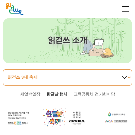
읽걷쓰 소개
새얼백일장
한글날 행사
교육공동체·걷기한마당