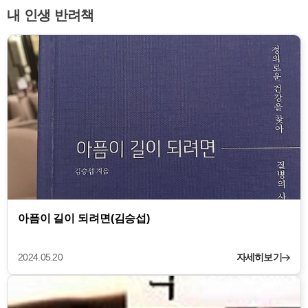
내 인생 반려책
아픔이 길이 되려면(김승섭)
2024.05.20
자세히보기