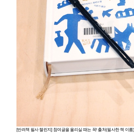
[반려책 필사 챌린지] 참여글을 올리실 때는 꼭! 출처(필사한 책 이