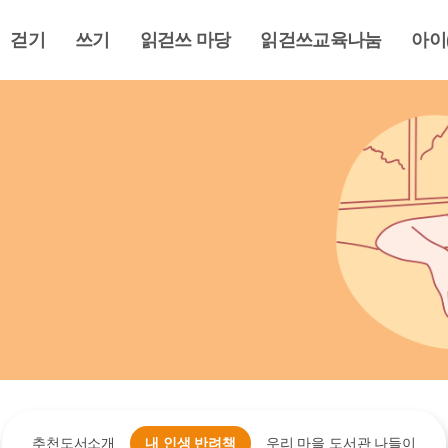
걷기
쓰기
읽걷쓰 마당
읽걷쓰교육나눔
아이
추천도서소개
내 인생 반려책
우리 마을 도서관 나들이