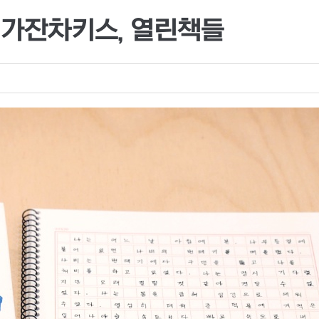
 가잔차키스, 열린책들