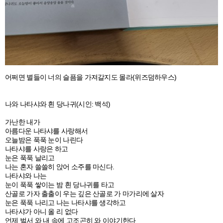
어쩌면 별들이 너의 슬픔을 가져갈지도 몰라(위즈덤하우스)
나와 나타샤와 흰 당나귀(시인: 백석)
가난한 내가
아름다운 나타샤를 사랑해서
오늘밤은 푹푹 눈이 나린다
나타샤를 사랑은 하고
눈은 푹푹 날리고
나는 혼자 쓸쓸히 앉어 소주를 마신다.
나타샤와 나는
눈이 푹푹 쌓이는 밤 흰 당나귀를 타고
산골로 가자 출출이 우는 깊은 산골로 가 마가리에 살자
눈은 푹푹 나리고 나는 나타샤를 생각하고
나타샤가 아니 올 리 없다
언제 벌서 와 내 속에 고조곤히 와 이야기한다