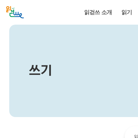
읽걷쓰 소개
읽기
쓰기
읽