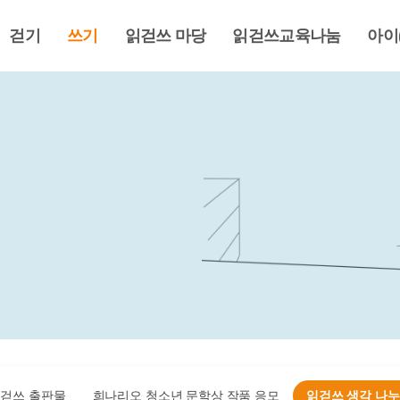
걷기
쓰기
읽걷쓰 마당
읽걷쓰교육나눔
아이
걷쓰 출판물
희나리오 청소년 문학상 작품 응모
읽걷쓰 생각 나