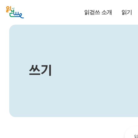
읽걷쓰 소개
읽기
쓰기
읽