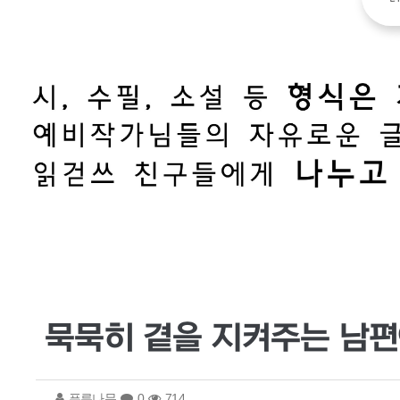
묵묵히 곁을 지켜주는 남
푸른나무
0
714