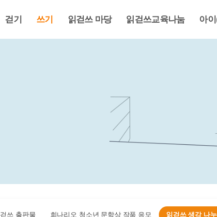
걷기
쓰기
읽걷쓰 마당
읽걷쓰교육나눔
아이
걷쓰 출판물
희나리오 청소년 문학상 작품 응모
읽걷쓰 생각 나