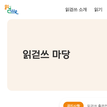
읽걷쓰 소개
읽기
읽걷쓰 마당
공지사항
읽걷쓰 출판