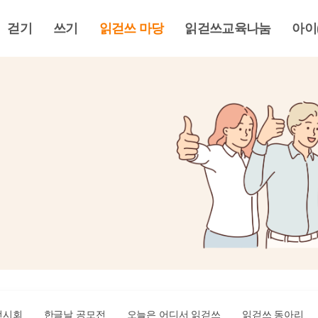
걷기
쓰기
읽걷쓰 마당
읽걷쓰교육나눔
아이
전시회
한글날 공모전
오늘은 어디서 읽걷쓰
읽걷쓰 동아리