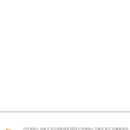
인천광역시 남동구 정각로9 (우)21554 인천광역시교육청 학교·마을협력과