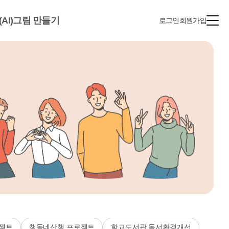
(AI)그림 만들기
로그인
회원가입
젝트
책동네산책 프로젝트
학교도서관 독서환경개선