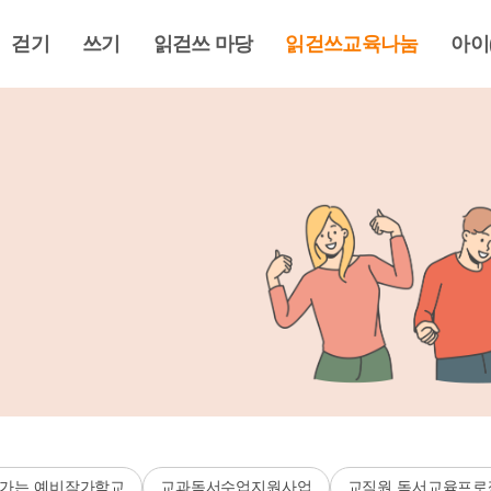
걷기
쓰기
읽걷쓰 마당
읽걷쓰교육나눔
아이
가는 예비작가학교
교과독서수업지원사업
교직원 독서교육프로