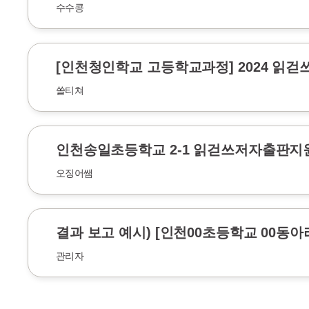
수수콩
[인천청인학교 고등학교과정] 2024 읽걷
쏠티쳐
인천송일초등학교 2-1 읽걷쓰저자출판지
오징어쌤
결과 보고 예시) [인천00초등학교 00동아
관리자