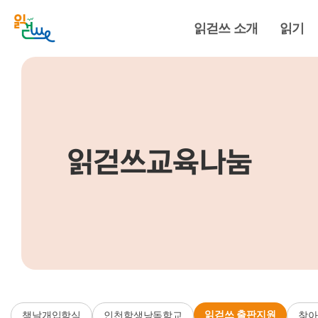
읽걷쓰 소개
읽기
읽걷쓰교육나눔
읽걷쓰 출판지원
책날개입학식
인천학생낭독학교
찾아