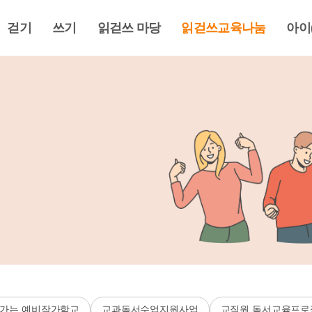
걷기
쓰기
읽걷쓰 마당
읽걷쓰교육나눔
아이
가는 예비작가학교
교과독서수업지원사업
교직원 독서교육프로