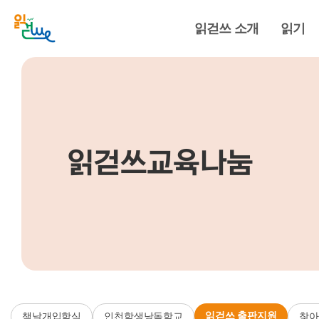
읽걷쓰 소개
읽기
읽걷쓰교육나눔
읽걷쓰 출판지원
책날개입학식
인천학생낭독학교
찾아