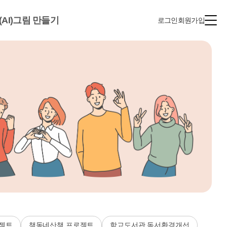
(AI)그림 만들기
로그인
회원가입
젝트
책동네산책 프로젝트
학교도서관 독서환경개선