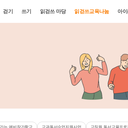
걷기
쓰기
읽걷쓰 마당
읽걷쓰교육나눔
아이
가는 예비작가학교
교과독서수업지원사업
교직원 독서교육프로