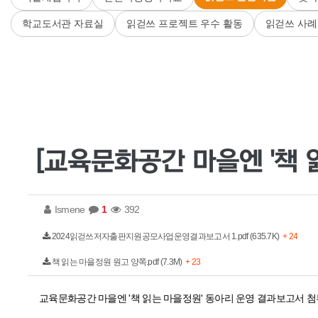
학교도서관 자료실
읽걷쓰 프로젝트 우수 활동
읽걷쓰 사례
Ismene
1
392
2024읽걷쓰저자출판지원공모사업운영결과보고서 1.pdf (635.7K)
+ 24
책 읽는 마을정원 원고 양쪽.pdf (7.3M)
+ 23
교육문화공간 마을엔 '책 읽는 마을정원' 동아리 운영 결과보고서 