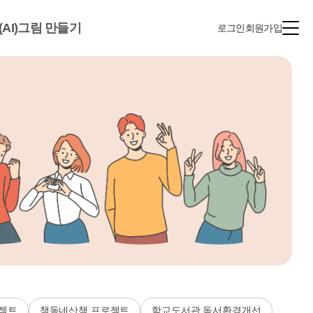
(AI)그림 만들기
로그인
회원가입
젝트
책동네산책 프로젝트
학교도서관 독서환경개선