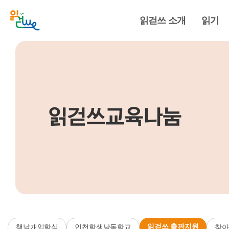
읽걷쓰 소개
읽기
읽걷쓰교육나눔
읽걷쓰 출판지원
책날개입학식
인천학생낭독학교
찾아