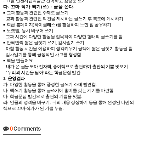
- 11
월 인천시립박물관 견학하고 감상문 쓰기
.
다
.
꼬마 작가 되기
(
쓰
) :
글을 쓴다
.
￭
교과 활동과 관련된 주제로
글쓰기
-
교과 활동과 관련된 의견을 제시하는 글쓰기 후 복도에 게시하기
￭
학급 홈페이지
(
하이클래스
)
를 활용하여 느낀 점 공유하기
￭
노랫말
,
동시 바꾸어 쓰기
- 교과 시간에 다양한 활동을 접목하여 다양한 형태의 글쓰기를 함
.
￭
반짝반짝 짧은 글짓기 쓰기
,
감사일기 쓰기
-
아침 활동 시간을 이용하여 생각키우기 공책에 짧은 글짓기 활동을 함
.
-
감사일기를 통해 긍정적인 사고를 형성함
.
￭
책을 만들어요
-
내가 쓴
글을 모아 전자책
,
종이책
으로 출판하여 출판의 기쁨 맛보기
- ‘
우리의 시간을 담아
’
라는 학급문집 발간
.
3.
운영결과
가
.
다양한 활동을 통해 풍성한 글쓰기 소재 발견함
.
나
.
책쓰기 활동을 통해 글쓰기에 흥미를 갖는 계기를 마련함
.
다
.
학급문집 발간으로 출판의 기쁨을 맛봄
.
라
.
인물의 성격을 바꾸기
,
뒤의 내용 상상하기 등을 통해 완성된 나만의
책으로 꼬마 작가가 된
기쁨 누림
.
0
Comments