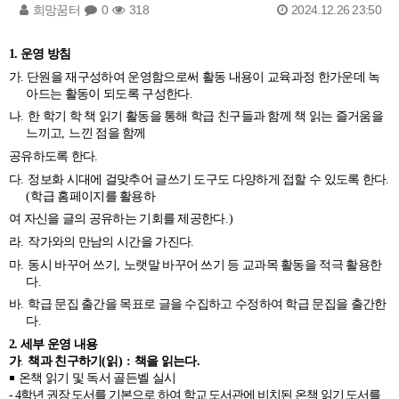
희망꿈터
0
318
2024.12.26 23:50
1. 운영 방침
가
.
단원을 재구성하여 운영함으로써 활동 내용이 교육과정 한가운데 녹
아드는 활동이 되도록 구성한다
.
나
.
한 학기 학 책 읽기 활동을 통해 학급 친구들과 함께 책 읽는 즐거움을
느끼고
,
느낀 점을 함께
공유하도록 한다
.
다
.
정보화 시대에 걸맞추어 글쓰기 도구도 다양하게 접할 수 있도록 한다
.
(
학급 홈페이지를 활용하
여 자신을 글의 공유하는 기회를 제공한다
.)
라
.
작가와의 만남의 시간을 가진다
.
마
.
동시 바꾸어 쓰기
,
노랫말 바꾸어 쓰기 등 교과목 활동을 적극 활용한
다
.
바
.
학급 문집 출간을 목표로 글을 수집하고 수정하여 학급 문집을 출간한
다
.
2. 세부 운영 내용
가
.
책과 친구하기
(
읽
) :
책을 읽는다
.
￭
온책 읽기 및 독서 골든벨 실시
- 4
학년 권장 도서를 기본으로 하여 학교 도서관에 비치된 온책 읽기 도서를