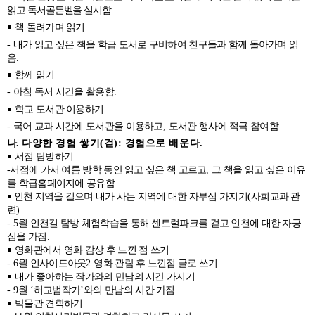
읽고 독서골든벨을 실시함
.
￭
책 돌려가며 읽기
-
내가 읽고 싶은 책을 학급 도서로 구비하여 친구들과 함께 돌아가며 읽
음
.
￭
함께 읽기
-
아침 독서 시간을 활용함
.
￭
학교 도서관 이용하기
-
국어 교과 시간에 도서관을 이용하고
,
도서관 행사에 적극 참여함
.
나
.
다양한 경험 쌓기
(
걷
):
경험으로 배운다
.
￭
서점 탐방하기
-
서점에
가서 여름 방학 동안 읽고 싶은 책 고르고
,
그 책을 읽고 싶은 이유
를 학급홈페이지에
공유함
.
￭
인천 지역을 걸으며 내가 사는 지역에 대한 자부심 가지기
(
사회교과 관
련
)
-
5
월 인천길 탐방 체험학습을 통해 센트럴파크를 걷고 인천에 대한 자긍
심을 가짐
.
￭
영화관에서 영화 감상 후 느낀 점 쓰기
- 6
월 인사이드아웃
2
영화 관람 후 느낀점 글로 쓰기
.
￭
내가 좋아하는 작가와의 만남의 시간 가지기
- 9
월
‘
허교범작가
’
와의 만남의 시간 가짐
.
￭
박물관 견학하기