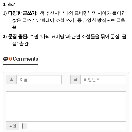
3.
쓰기
1)
다양한 글쓰기
:
‘
책 추천서
’, ‘
나의 묘비명
’, ‘
제시어가 들어간
짧은 글쓰기
’, ‘
릴레이 소설 쓰기
’
등 다양한 방식으로 글을
씀
.
2)
문집 출판
:
수필
‘
나의 묘비명
’
과 단편 소설들을 묶어 문집
‘
글
품
’
출간
0
Comments
파일