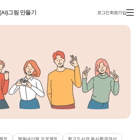
(AI)그림 만들기
로그인
회원가입
젝트
책동네산책 프로젝트
학교도서관 독서환경개선