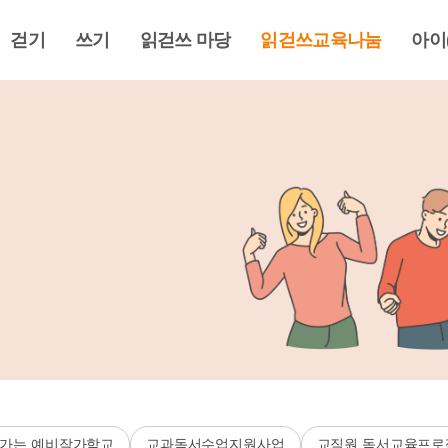
걷기
쓰기
읽걷쓰 마당
읽걷쓰교육나눔
아이
가는 예비작가학교
교과독서수업지원사업
교직원 독서교육프로