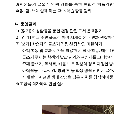
3)
학생들의 글쓰기 역량 강화를 통한 통합적 학습역량 
4) 읽
․
걷
․
쓰와 함께 하는 교수
-
학습 활동 강화
나. 운영결과
1)
. [
읽기
]
아침활동을 통한 환경 관련 도서 온책읽기
2) [
걷기
]
학교 주변 플로깅 하며 사계절 생태 변화 관찰하
3) [
쓰기
]
학습자의 글쓰기 역량 신장 방안 마련하기
․
아침 활동 및 교과 시간을 활용한 시 필사 활동
,
매주
1
․
글쓰기 주제는 학생의 발달 단계와 관심사를 고려하여
․
주제 글쓰기
,
독서록
,
배움 노트 작성의 경우 다양한 방
․
아침활동
,
교과시간
,
방과 후 등 학생 생활 전반에 글
․
사계절의 계절별 생태 감성을 담은 시화를 창작하여 문
4) 고정욱 작가와의 만남 실시