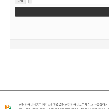
파일
인천광역시 남동구 정각로9 (우)21554 인천광역시교육청 학교·마을협력과