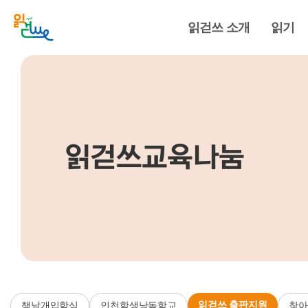
읽걷쓰 소개
읽기
읽걷쓰교육나눔
읽걷쓰 출판지원
책날개입학식
인천학생낭독학교
찾아