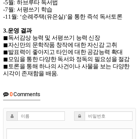
-5
월
:
하브루타 독서법
-7
월
:
서평쓰기 학습
-11
월
: ‘
순례주택
(
유은실
)’
을 통한 즉석 독서토론
3.
운영 결과
◼
독서감상 능력 및 서평쓰기 능력 신장
◼
자신만의 문학작품 창작에 대한 자신감 고취
◼
발표력이 좋아지고 타인에 대한 공감능력 확대
◼
모임을 통한 다양한 독서와 정독의 필요성을 절감
◼
토론을 통해 하나의 사건이나 사물을 보는 다양한
시각이 존재함을 배움
.
0
Comments