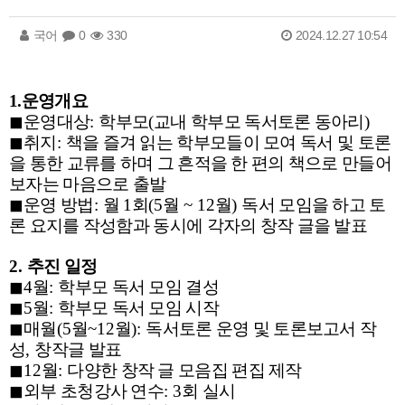
국어
0
330
2024.12.27 10:54
1.운영개요
◼
운영대상
:
학부모
(
교내 학부모 독서토론 동아리
)
◼
취지
:
책을 즐겨 읽는 학부모들이 모여 독서 및 토론
을 통한 교류를 하며 그 흔적을 한 편의 책으로 만들어
보자는 마음으로 출발
◼
운영 방법
:
월
1
회
(5
월
~ 12
월
)
독서 모임을 하고 토
론 요지를 작성함과 동시에 각자의 창작 글을 발표
2.
추진 일정
◼
4
월
:
학부모 독서 모임 결성
◼
5
월
:
학부모 독서 모임 시작
◼
매월
(5
월
~12
월
):
독서토론 운영 및 토론보고서 작
성
,
창작글 발표
◼
12
월
:
다양한 창작 글 모음집 편집 제작
◼
외부 초청강사 연수
: 3
회 실시