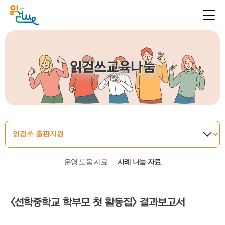
읽걷쓰교육나눔
운영 도움 자료
사례 나눔 자료
<선학중학교 학부모 첫 활동집> 결과보고서