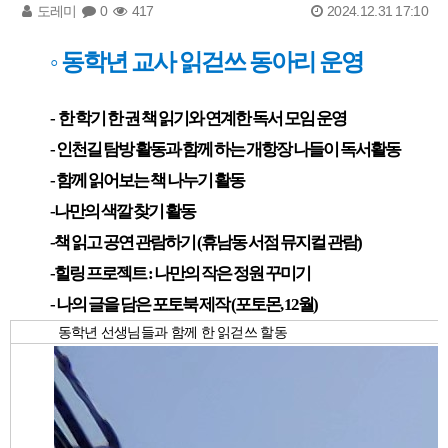
도레미
0
417
2024.12.31 17:10
◦
동학년 교사 읽걷쓰 동아리 운영
-
한 학기 한 권 책 읽기와 연계한 독서 모임 운영
- 인천길 탐방 활동과 함께 하는 개항장 나들이 독서활동
- 함께 읽어보는 책 나누기 활동
-나만의 색깔 찾기 활동
-책 읽고 공연 관람하기 (휴남동 서점 뮤지컬 관람)
-힐링 프로젝트 : 나만의 작은 정원 꾸미기
- 나의 글을 담은 포토북 제작 (포토몬, 12월)
동학년 선생님들과 함께 한 읽걷쓰 할동