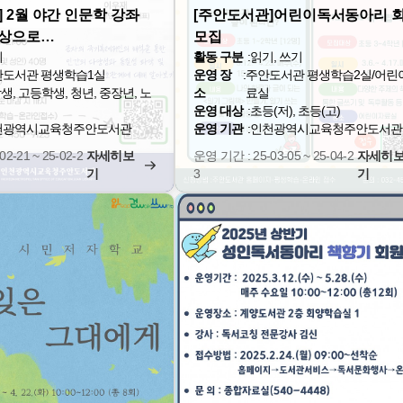
 2월 야간 인문학 강좌
[주안도서관]어린이독서동아리 
사상으로…
모집
기
활동 구분
:
읽기, 쓰기
안도서관 평생학습1실
운영 장
:
주안도서관 평생학습2실/어린
생, 고등학생, 청년, 중장년, 노
소
료실
운영 대상
:
초등(저), 초등(고)
천광역시교육청주안도서관
운영 기관
:
인천광역시교육청주안도서관
2-21 ~ 25-02-2
자세히보
운영 기간 : 25-03-05 ~ 25-04-2
자세히
기
3
기