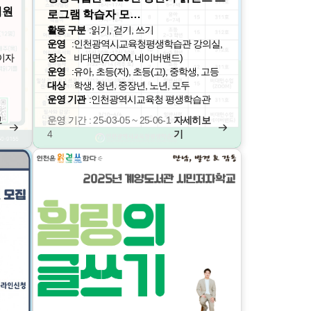
회원
로그램 학습자 모…
활동 구분
:
읽기, 걷기, 쓰기
운영
:
인천광역시교육청평생학습관 강의실,
이자
장소
비대면(ZOOM, 네이버밴드)
운영
:
유아, 초등(저), 초등(고), 중학생, 고등
대상
학생, 청년, 중장년, 노년, 모두
운영 기관
:
인천광역시교육청 평생학습관
보
운영 기간 : 25-03-05 ~ 25-06-1
자세히보
4
기