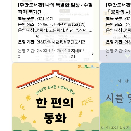
[주안도서관] 나의 특별한 일상 - 수필
[주안도서관]
작가 되기(1…
「공자의 
활동 구분
:
읽기, 쓰기
활동 구분
:
읽
운영 장소
:
주안도서관 평생학습1실(1층)
운영 장소
:
주
운영 대상
:
중학생, 고등학생, 청년, 중장년, 노
운영 대상
:
중학
년
년
운영 기관
:
인천광역시교육청주안도서관
운영 기관
:
인
운영 기간 : 25-03-12 ~ 25-04-3
자세히보
운영 기간 : 25-0
0
기
1