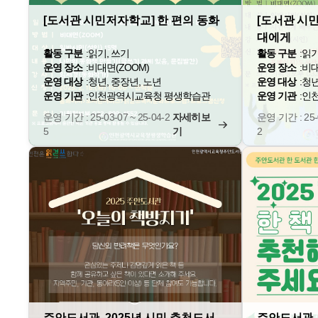
[도서관 시민저자학교] 한 편의 동화
[도서관 시
대에게
활동 구분
:
읽기, 쓰기
활동 구분
:
읽기
운영 장소
:
비대면(ZOOM)
운영 장소
:
비대
운영 대상
:
청년, 중장년, 노년
운영 대상
:
청년
운영 기관
:
인천광역시교육청 평생학습관
운영 기관
:
인
운영 기간 : 25-03-07 ~ 25-04-2
자세히보
운영 기간 : 25-0
5
기
2
주안도서관, 2025년 시민 추천도서
주안도서관, 