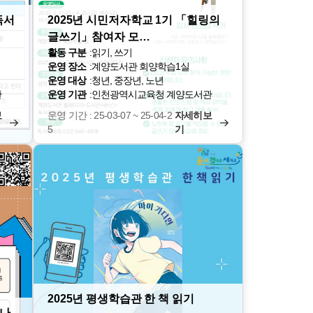
독서
2025년 시민저자학교 1기 「힐링의
글쓰기」참여자 모…
활동 구분
:
읽기, 쓰기
운영 장소
:
계양도서관 회양학습1실
운영 대상
:
청년, 중장년, 노년
관
운영 기관
:
인천광역시교육청 계양도서관
보
운영 기간 : 25-03-07 ~ 25-04-2
자세히보
5
기
2025년 평생학습관 한 책 읽기
만나