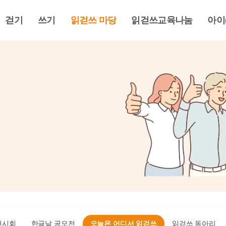
걷기
쓰기
읽걷쓰 마당
읽걷쓰교육나눔
아이
전시회
한글날 공모전
오늘은 어디서 읽걷쓰
읽걷쓰 동아리