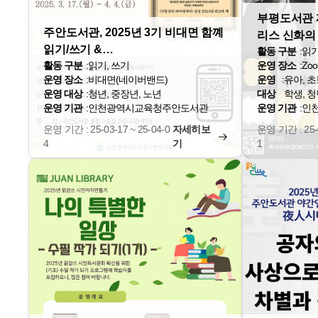
부평도서관 
주안도서관, 2025년 3기 비대면 함꼐
리스 신화의
읽기/쓰기 &…
활동 구분
:
읽
활동 구분
:
읽기, 쓰기
운영 장소
:
Zo
운영 장소
:
비대면(네이버밴드)
운영
:
유아, 초
운영 대상
:
청년, 중장년, 노년
대상
학생, 청
운영 기관
:
인천광역시교육청주안도서관
운영 기관
:
인
운영 기간 : 25-03-17 ~ 25-04-0
자세히보
운영 기간 : 25-0
4
기
1