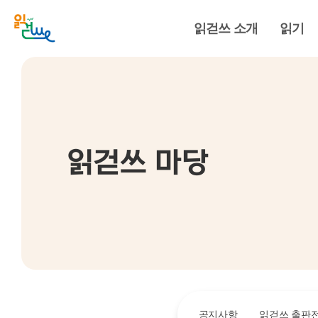
읽걷쓰 소개
읽기
읽걷쓰 마당
공지사항
읽걷쓰 출판