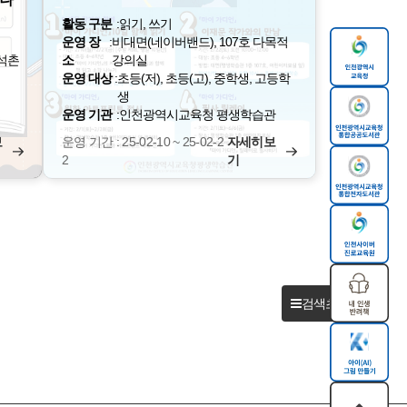
활동 구분
:
읽기, 쓰기
운영 장
:
비대면(네이버밴드), 107호 다목적
석촌
소
강의실
운영 대상
:
초등(저), 초등(고), 중학생, 고등학
생
운영 기관
:
인천광역시교육청 평생학습관
보
운영 기간 : 25-02-10 ~ 25-02-2
자세히보
2
기
검색초기화