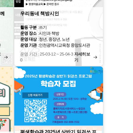
함께
우리동네 책방시인
활동 구분
:
쓰기
운영 장소
:
시인과 책방
운영 대상
:
청년, 중장년, 노년
관
운영 기관
:
인천광역시교육청 중앙도서관
보
운영 기간 : 25-03-12 ~ 25-04-3
자세히보
0
기
평생학습관 2025년 상반기 읽걷쓰 프