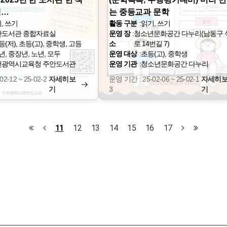
책…
는 중등교과 문학
, 쓰기
활동 구분
:
읽기, 쓰기
안도서관 종합자료실
운영 장
:
청소년문화공간 다누리(남동구 
등(저), 초등(고), 중학생, 고등
소
로 14번길 7)
년, 중장년, 노년, 모두
운영 대상
:
초등(고), 중학생
천광역시교육청 주안도서관
운영 기관
:
청소년문화공간 다누리
2-12 ~ 25-02-2
자세히보
운영 기간 : 25-02-06 ~ 25-02-1
자세히
기
3
기
11
12
13
14
15
16
17