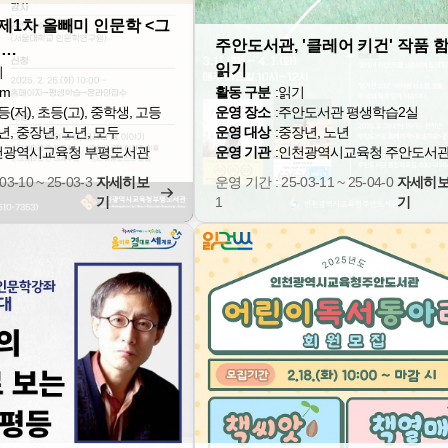
제1차 올빼미 인문학 <그
주안도서관, '클레어 키건' 작품 
 …
읽기
기
om
활동 구분
:
읽기
등(저), 초등(고), 중학생, 고등
운영 장소
:
주안도서관 평생학습2실
년, 중장년, 노년, 모두
운영 대상
:
중장년, 노년
천광역시교육청 부평도서관
운영 기관
:
인천광역시교육청 주안도서
3-10 ~ 25-03-3
자세히보
운영 기간 : 25-03-11 ~ 25-04-0
자세히
기
1
기