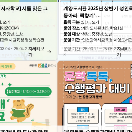
민저자학교] 시를 잊은 그
계양도서관 2025년 상반기 성인
동아리 '책향기' …
, 쓰기
활동 구분
:
읽기, 쓰기
면(ZOOM)
운영 장소
:
계양도서관 회양학습1실
, 중장년, 노년
운영 대상
:
청년, 중장년, 노년
천광역시교육청 평생학습관
운영 기관
:
인천광역시교육청 계양도서
3-04 ~ 25-04-2
자세히보
운영 기간 : 25-03-12 ~ 25-05-2
자세히
기
8
기
2025년 한 도서관 한 책
(문학톡톡, 수행평가대비) 미리 