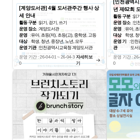
[인천광역시
[계양도서관] 4월 도서관주간 행사 상
년 제62회
세 안내
활동 구분
:
읽기
활동 구분
:
읽기, 걷기, 쓰기
운영 장소
:
인
운영 장소
:
계양도서관
운영
:
유아, 초
운영
:
유아, 초등(저), 초등(고), 중학생, 고등
대상
학생, 청
대상
학생, 청년, 중장년, 노년, 모두
운영 기
:
인천
운영 기관
:
인천광역시교육청 계양도서관
관
도서
운영 기간 : 26-04-01 ~ 26-04-3
자세히보
운영 기간 : 26-0
0
기
0