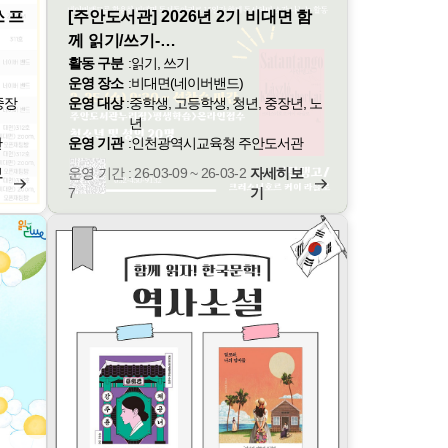
 프
[주안도서관] 2026년 2기 비대면 함
께 읽기/쓰기-…
활동 구분
:
읽기, 쓰기
운영 장소
:
비대면(네이버밴드)
 중장
운영 대상
:
중학생, 고등학생, 청년, 중장년, 노
년
관
운영 기관
:
인천광역시교육청 주안도서관
보
운영 기간 : 26-03-09 ~ 26-03-2
자세히보
7
기