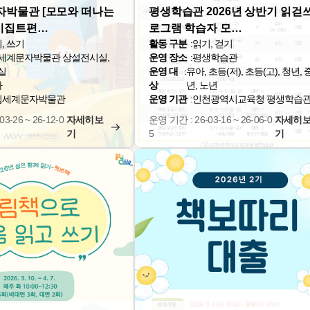
박물관 [모모와 떠나는
평생학습관 2026년 상반기 읽걷쓰
 이집트편…
로그램 학습자 모…
, 쓰기
활동 구분
:
읽기, 걷기
세계문자박물관 상설전시실,
운영 장소
:
평생학습관
실
운영 대
:
유아, 초등(저), 초등(고), 청년,
아
상
년, 노년
립세계문자박물관
운영 기관
:
인천광역시교육청 평생학습
3-26 ~ 26-12-0
자세히보
운영 기간 : 26-03-16 ~ 26-06-0
자세히
기
5
기