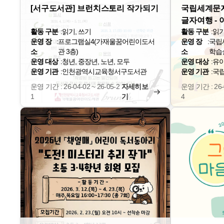
[서구도서관] 브런치스토리 작가되기
국립세계문자
글자여행 -
활동 구분
:
읽기, 쓰기
활동 구분
:
읽기
운영 장
:
프로그램실4(가재울꿈어린이도서
운영 장
:
국립
소
관 3층)
소
학습
운영 대상
:
청년, 중장년, 노년, 모두
운영 대상
:
유
운영 기관
:
인천광역시교육청서구도서관
운영 기관
:
국
운영 기간 : 26-04-02 ~ 26-05-2
자세히보
운영 기간 : 26-0
1
기
4