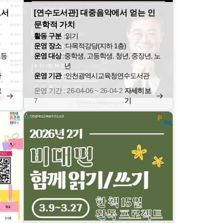
도서
[연수도서관] 대중음악에서 얻는 인
문학적 가치
활동 구분
:
읽기
운영 장소
:
다목적강당(지하 1층)
고등
운영 대상
:
중학생, 고등학생, 청년, 중장년, 노
년
관
운영 기관
:
인천광역시교육청연수도서관
보
운영 기간 : 26-04-06 ~ 26-04-2
자세히보
7
기