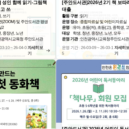
] 성인 함께 읽기-그림책
[주안도서관]2026년 2기 책 보따
고 쓰
대출
, 쓰기
활동 구분
:
읽기
(ZOOM) 및 주안도서관 평생
운영 장소
:
종합자료실 및 어린이자료실
실2
운영
:
유아, 초등(저), 초등(고), 중학생, 
, 중장년, 노년
대상
학생, 청년, 중장년, 노년, 모두
천광역시교육청 주안도서관
운영 기관
:
인천광역시교육청주안도서관
3-10 ~ 26-04-0
자세히보
운영 기간 : 26-03-09 ~ 26-03-1
자세히
기
5
기
[주안도서관] 2026년 어린이 독