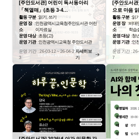
[주안도서관] 어린이 독서동아리
[주안도서관
「첵열매」(초등 3·4…
으로 마음 읽
활동 구분
:
읽기, 쓰기
활동 구분
:
읽기
운영 장
:
인천광역시교육청주안도서관 어린
운영 장
:
비대면
소
이자료실
소
학습
운영 대상
:
초등(고)
운영 대상
:
청년
운영 기관
:
인천광역시교육청 주안도서관
운영 기관
:
인
운영 기간 : 26-03-12 ~ 26-04-2
자세히보
운영 기간 : 26-0
3
기
7
[주안도서관] 2026년 야간 인문학 강