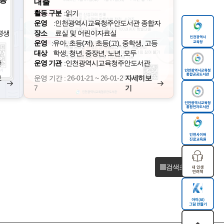
대출
활동 구분
:
읽기
운영
:
인천광역시교육청주안도서관 종합자
평생
장소
료실 및 어린이자료실
운영
:
유아, 초등(저), 초등(고), 중학생, 고등
대상
학생, 청년, 중장년, 노년, 모두
관
운영 기관
:
인천광역시교육청주안도서관
보
운영 기간 : 26-01-21 ~ 26-01-2
자세히보
7
기
검색초기화