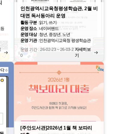
리
인천광역시교육청평생학습관, 2월 비
대면 독서동아리 운영
활동 구분
:
읽기, 쓰기
고등
운영 장소
:
네이버밴드
운영 대상
:
청년, 중장년, 노년
운영 기관
:
인천광역시교육청 평생학습관
보
운영 기간 : 26-02-23 ~ 26-03-2
자세히보
0
기
[주안도서관]2026년 1월 책 보따리
서동