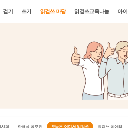
걷기
쓰기
읽걷쓰 마당
읽걷쓰교육나눔
아이
전시회
한글날 공모전
오늘은 어디서 읽걷쓰
읽걷쓰 동아리