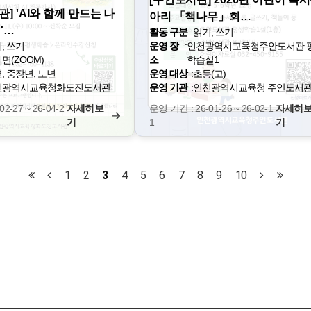
] 'AI와 함께 만드는 나
아리 「책나무」회…
'…
활동 구분
:
읽기, 쓰기
, 쓰기
운영 장
:
인천광역시교육청주안도서관 
면(ZOOM)
소
학습실1
, 중장년, 노년
운영 대상
:
초등(고)
천광역시교육청화도진도서관
운영 기관
:
인천광역시교육청 주안도서
2-27 ~ 26-04-2
자세히보
운영 기간 : 26-01-26 ~ 26-02-1
자세히
기
1
기
1
2
3
4
5
6
7
8
9
10