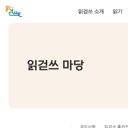
읽걷쓰 소개
읽기
읽걷쓰 마당
공지사항
읽걷쓰 출판