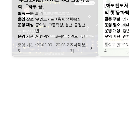
[화도진도서관
좌 「하루 끝,…
의 첫 동화책
활동 구분
:
읽기
운영 장소
:
주안도서관 1층 평생학습실
활동 구분
:
읽기
운영 대상
:
중학생, 고등학생, 청년, 중장년, 노
운영 장소
:
비대
년
운영 대상
:
청년
운영 기관
:
인천광역시교육청 주안도서관
운영 기관
:
인
운영 기간 : 26-02-09 ~ 26-03-2
자세히보
운영 기간 : 26-0
5
기
4