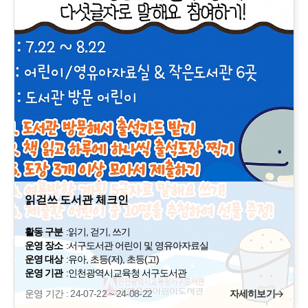
읽걷쓰 도서관 체크인
활동 구분
:
읽기, 걷기, 쓰기
운영 장소
:
서구도서관 어린이 및 영유아자료실
운영 대상
:
유아, 초등(저), 초등(고)
운영 기관
:
인천광역시교육청 서구도서관
운영 기간 : 24-07-22 ~ 24-08-22
자세히보기