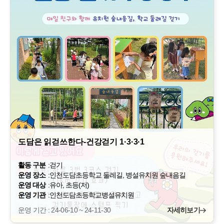
도담은 읽걷쓰한다-건강걷기 1·3·3·1
활동 구분
:
걷기
운영 장소
:
인천도담초등학교 둘레길, 병설유치원 숲내음길
운영 대상
:
유아, 초등(저)
운영 기관
:
인천도담초등학교병설유치원
운영 기간 : 24-06-10 ~ 24-11-30
자세히보기