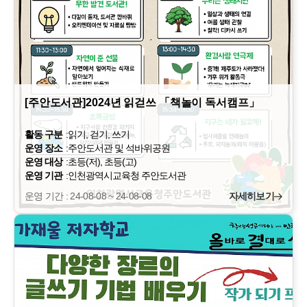
[주안도서관]2024년 읽걷쓰 「책놀이 독서캠프」
활동 구분
:
읽기, 걷기, 쓰기
운영 장소
:
주안도서관 및 석바위공원
운영 대상
:
초등(저), 초등(고)
운영 기관
:
인천광역시교육청 주안도서관
운영 기간 : 24-08-08 ~ 24-08-08
자세히보기