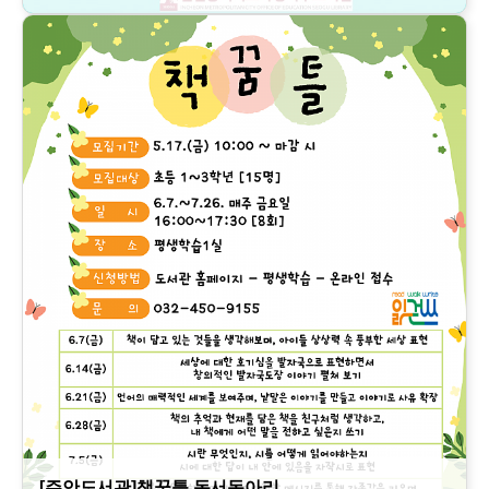
[주안도서관]책꿈틀 독서동아리