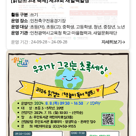
[읽걷쓰 3대 축제] 제39회 새얼백일장
활동 구분
:
쓰기
운영 장소
:
인천축구전용경기장
운영 대상
:
초등(저), 초등(고), 중학생, 고등학생, 청년, 중장년, 노년
운영 기관
:
인천광역시교육청 학교·마을협력과, 새얼문화재단
운영 기간 : 24-09-28 ~ 24-09-28
자세히보기