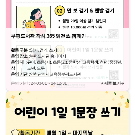
부평도서관 작심 365 읽걷쓰 캠페인
활동 구분
:
읽기, 걷기, 쓰기
운영 장소
:
부평도서관 홈페이지
운영 대
:
유아, 초등(저), 초등(고), 중학생, 고등학생, 청년, 중장년,
상
노년, 모두
운영 기관
:
인천광역시교육청부평도서관
운영 기간 : 24-03-01 ~ 24-12-31
자세히보기