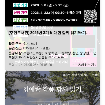
[주안도서관] 2026년 3기 비대면 함께 읽기/쓰기…
활동 구분
:
읽기, 쓰기
운영 장소
:
비대면(네이버밴드)
운영 대상
:
초등(저), 초등(고), 중학생, 고등학생, 청년, 중장년, 노년
운영 기관
:
인천광역시교육청 주안도서관
운영 기간 : 26-05-08 ~ 26-05-29
자세히보기