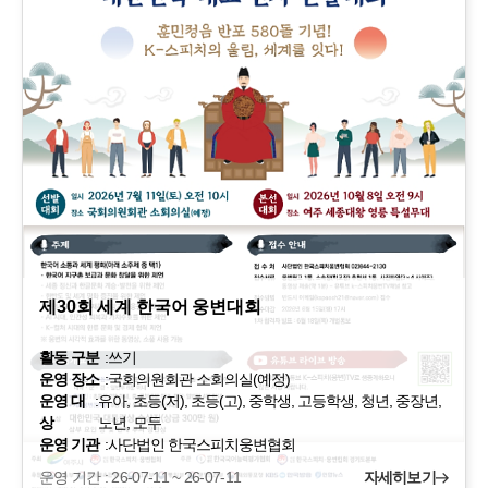
제30회 세계 한국어 웅변대회
활동 구분
:
쓰기
운영 장소
:
국회의원회관 소회의실(예정)
운영 대
:
유아, 초등(저), 초등(고), 중학생, 고등학생, 청년, 중장년,
상
노년, 모두
운영 기관
:
사단법인 한국스피치웅변협회
운영 기간 : 26-07-11 ~ 26-07-11
자세히보기