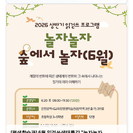
[평생학습관] 6월 읽걷쓰생태특강 "놀자놀자 …