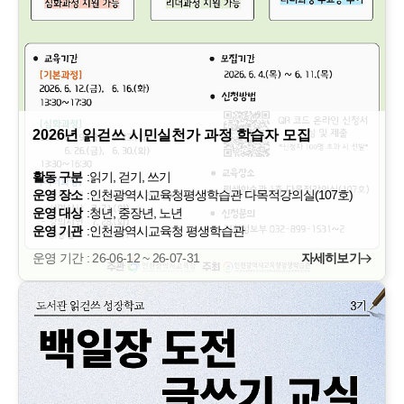
2026년 읽걷쓰 시민실천가 과정 학습자 모집
활동 구분
:
읽기, 걷기, 쓰기
운영 장소
:
인천광역시교육청평생학습관 다목적강의실(107호)
운영 대상
:
청년, 중장년, 노년
운영 기관
:
인천광역시교육청 평생학습관
운영 기간 : 26-06-12 ~ 26-07-31
자세히보기