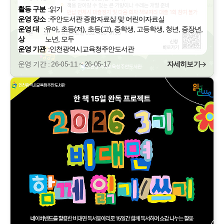
활동 구분
:
읽기
운영 장소
:
주안도서관 종합자료실 및 어린이자료실
운영 대
:
유아, 초등(저), 초등(고), 중학생, 고등학생, 청년, 중장년,
상
노년, 모두
운영 기관
:
인천광역시교육청주안도서관
운영 기간 : 26-05-11 ~ 26-05-17
자세히보기