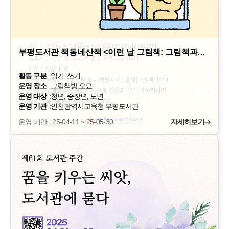
부평도서관 책동네산책 <이런 날 그림책: 그림책과…
활동 구분
:
읽기, 쓰기
운영 장소
:
그림책방 오묘
운영 대상
:
청년, 중장년, 노년
운영 기관
:
인천광역시교육청 부평도서관
운영 기간 : 25-04-11 ~ 25-05-30
자세히보기