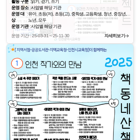
활동 구분
:
읽기, 걷기, 쓰기
운영 장소
:
사업별 해당 기관
운영 대
:
유아, 초등(저), 초등(고), 중학생, 고등학생, 청년, 중장년,
상
노년, 모두
운영 기관
:
사업별 해당 기관
운영 기간 : 25-03-31 ~ 25-11-30
자세히보기