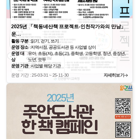
2025년 「책동네산책 프로젝트-인천작가와의 만남」
운…
활동 구분
:
읽기, 걷기, 쓰기
운영 장소
:
지역서점, 공공도서관 등 사업별 상이
운영 대
:
유아, 초등(저), 초등(고), 중학생, 고등학생, 청년, 중장년,
상
노년, 모두
운영 기관
:
사업별 해당 기관
운영 기간 : 25-03-31 ~ 25-11-30
자세히보기