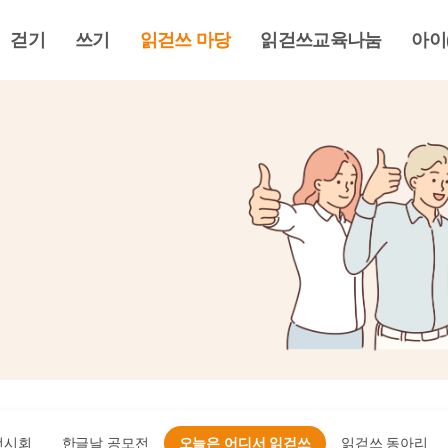
걷기
쓰기
읽걷쓰 마당
읽걷쓰교육나눔
아이
전시회
한글날 공모전
오늘은 어디서 읽걷쓰
읽걷쓰 동아리