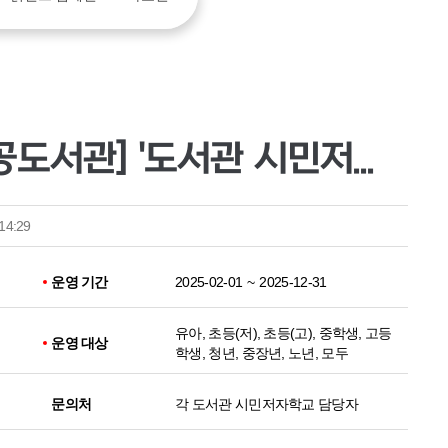
[인천광역시교육청공공도서관] '도서관 시민저자학교' 운영
14:29
운영 기간
2025-02-01
~
2025-12-31
유아, 초등(저), 초등(고), 중학생, 고등
운영 대상
학생, 청년, 중장년, 노년, 모두
문의처
각 도서관 시민저자학교 담당자