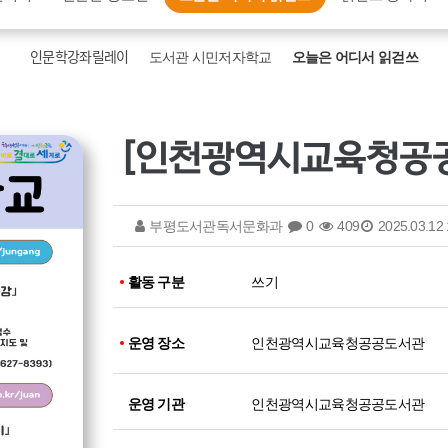
인문학강좌릴레이
도서관 시민저자학교
오늘은 어디서 읽걷쓰
부평도서관독서문화과
0
409
2025.03.12 
활동 구분
쓰기
운영 장소
인천광역시교육청공공도서관
운영 기관
인천광역시교육청공공도서관