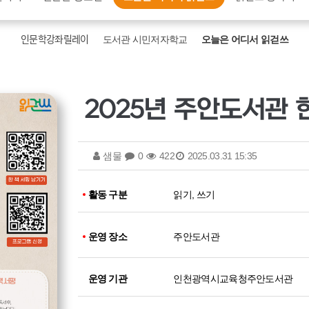
인문학강좌릴레이
도서관 시민저자학교
오늘은 어디서 읽걷쓰
2025년 주안도서관 
샘물
0
422
2025.03.31 15:35
활동 구분
읽기, 쓰기
운영 장소
주안도서관
운영 기관
인천광역시교육청주안도서관