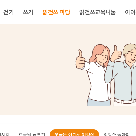
걷기
쓰기
읽걷쓰 마당
읽걷쓰교육나눔
아이
전시회
한글날 공모전
오늘은 어디서 읽걷쓰
읽걷쓰 동아리