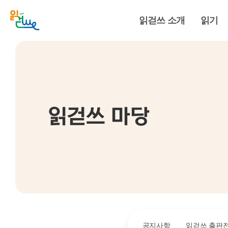
읽걷쓰 소개
읽기
읽걷쓰 마당
공지사항
읽걷쓰 출판