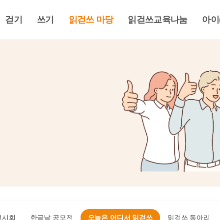
걷기
쓰기
읽걷쓰 마당
읽걷쓰교육나눔
아이
전시회
한글날 공모전
오늘은 어디서 읽걷쓰
읽걷쓰 동아리