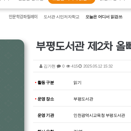
인문학강좌릴레이
도서관 시민저자학교
오늘은 어디서 읽걷쓰
김가현
0
415
2025.05.12 15:32
활동 구분
읽기
운영 장소
부평도서관
운영 기관
인천광역시교육청 부평도서관