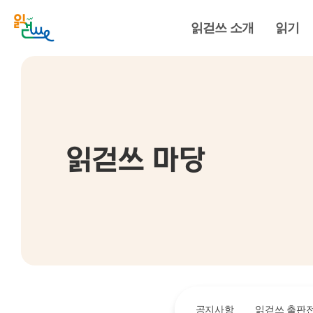
읽걷쓰 소개
읽기
읽걷쓰 마당
공지사항
읽걷쓰 출판