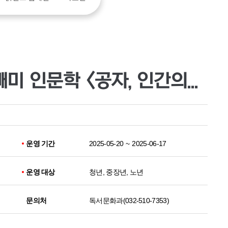
부평도서관 제2차 올빼미 인문학 <공자, 인간의 길을 묻다>
운영 기간
2025-05-20
~
2025-06-17
운영 대상
청년, 중장년, 노년
문의처
독서문화과(032-510-7353)