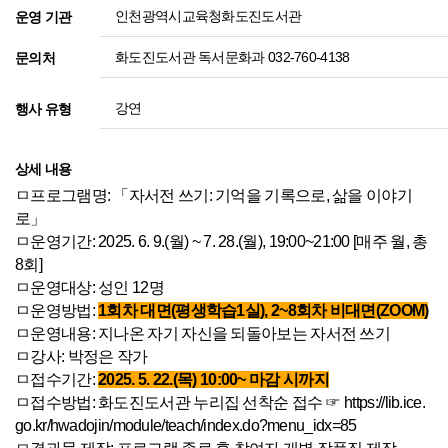
인천광역시교육청화도진도서관
운영 기관
화도진도서관 독서문화과 032-760-4138
문의처
강연
행사 유형
상세 내용
ㅁ프로그램명: 「자서전 쓰기: 기억을 기록으로, 삶을 이야기
로」
ㅁ운영기간: 2025. 6. 9.(월) ~ 7. 28.(월), 19:00~21:00 [매주 월, 총
8회]
ㅁ운영대상: 성인 12명
ㅁ운영방법:
1회차 대면(평생학습1실), 2~8회차 비대면(ZOOM)
ㅁ운영내용: 지나온 자기 자신을 되돌아보는 자서전 쓰기
ㅁ강사: 박정은 작가
ㅁ접수기간:
2025. 5. 22.(목) 10:00~ 마감 시까지
ㅁ접수방법: 화도진도서관 누리집 선착순 접수 ☞
https://lib.ice.
go.kr/hwadojin/module/teach/index.do?menu_idx=85