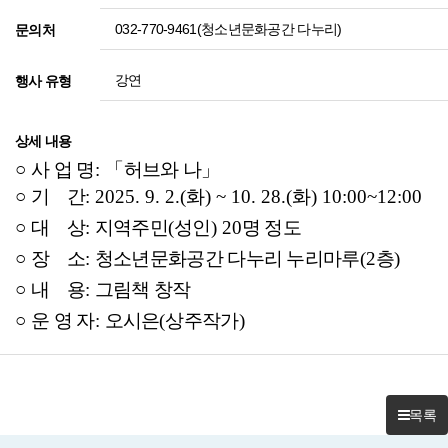
032-770-9461(청소년문화공간 다누리)
문의처
강연
행사 유형
상세 내용
○
사 업 명
:
「
허브와 나
」
○
기 간
: 2025. 9. 2.(화) ~ 10. 28.(화) 10:00~12:00
○
대 상
:
지역주민
(
성인
) 20
명 정도
○
장 소
:
청소년문화공간 다누리 누리마루
(2
층
)
○
내 용
:
그림책 창작
○
운 영 자
:
오시은
(
상주작가
)
목록