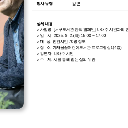
강연
행사 유형
상세 내용
: [
]
○
사업명
서구도서관 한책 캠페인
나태주 시인과의 
: 2025. 9. 2.(
) 15:00 ~ 17:00
○ 일 시
화
:
70
○
대 상
인천시민
명 정도
:
1(4
)
○
장 소
가재울꿈어린이도서관 프로그램실
층
:
○
강연자
나태주 시인
:
○
주 제
시를 통해 얻는 삶의 위안