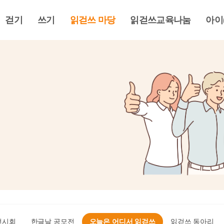
걷기
쓰기
읽걷쓰 마당
읽걷쓰교육나눔
아이
전시회
한글날 공모전
오늘은 어디서 읽걷쓰
읽걷쓰 동아리