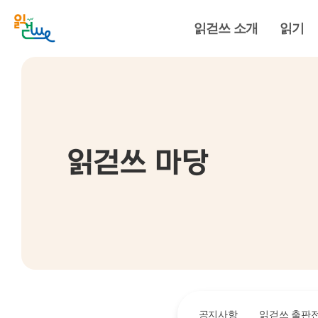
읽걷쓰 소개
읽기
읽걷쓰 마당
공지사항
읽걷쓰 출판