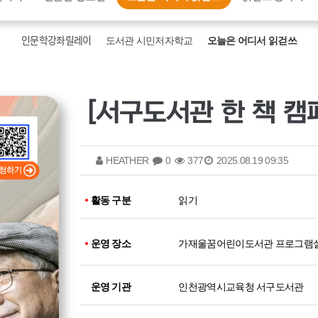
인문학강좌릴레이
도서관 시민저자학교
오늘은 어디서 읽걷쓰
[서구도서관 한 책 캠
HEATHER
0
377
2025.08.19 09:35
활동 구분
읽기
운영 장소
가재울꿈어린이도서관 프로그램
운영 기관
인천광역시교육청 서구도서관