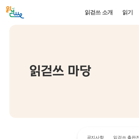
읽걷쓰 소개
읽기
읽걷쓰 마당
공지사항
읽걷쓰 출판