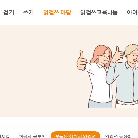
걷기
쓰기
읽걷쓰 마당
읽걷쓰교육나눔
아이
전시회
한글날 공모전
오늘은 어디서 읽걷쓰
읽걷쓰 동아리