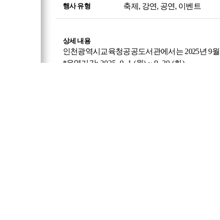
축제, 강연, 공연, 이벤트
행사 유형
상세 내용
인천광역시교육청공공도서관에서는
2025
년
9
월
*운영기간
: 2025. 9. 1.(
월
) ~ 9. 30.(
화
)
*운영내용
:
작가와의 만남
,
문화 공연
,
읽걷쓰 관
*접수 및 문의
:
각 도서관 누리집 참고