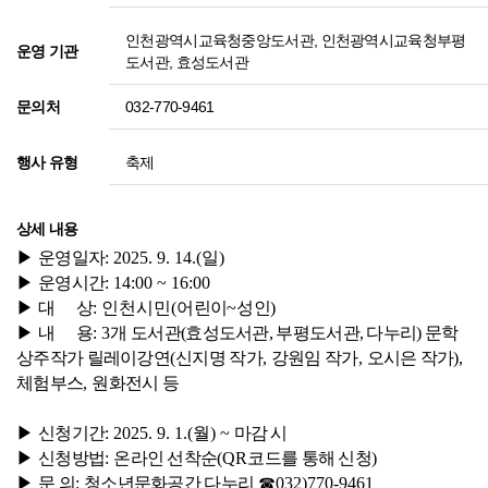
인천광역시교육청중앙도서관, 인천광역시교육청부평
운영 기관
도서관, 효성도서관
032-770-9461
문의처
축제
행사 유형
상세 내용
▶
운영일자
: 2025. 9. 14.(
일
)
▶
운영시간
: 14:00 ~ 16:00
▶
대 상
: 인천시민
(
어린이
~
성인
)
▶
내 용
: 3
개 도서관(효성도서관, 부평도서관, 다누리) 문학
상주작가 릴레이강연
(
신지명 작가
,
강원임 작가
,
오시은 작가
),
체험부스
,
원화전시 등
▶
신청기간
: 2025. 9. 1.(
월
) ~
마감 시
▶
신청방법
:
온라인 선착순
(QR
코드를 통해 신청
)
▶
문 의
:
청소년문화공간 다누리
☎
032)770-9461