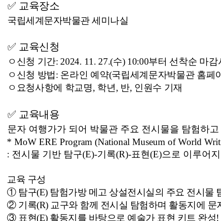
✅
교육장소
국립세계문자박물관 세미나실
✅
교육신청
ㅇ신청 기간:
2024. 11. 27.(수) 10:00부터 선착순 
ㅇ신청 방법: 온라인 예약(국립세계문자박물관 홈페이지
ㅇ
요청사항에 학교명, 학년, 반, 인원수 기재
✅
교육내용
문자 여행가가 되어 박물관 주요 전시물을 탐험하고
* MoW ERE Program
(National Museum of World Writ
: 전시물 기반 탐구(E)-기록(R)-표현(E)으로 이루
교육 구성
①
탐구(E)
탐험가방 메고 상설전시실의 주요 전시물 탐
②
기록(R)
교구와 함께 전시실 탐험하며 활동지에 문
③
표현(E)
활동지를 바탕으로 예술가 표현 키트 완성!