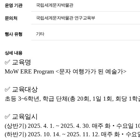
국립세계문자박물관
운영 기관
국립세계문자박물관 연구교육부
문의처
기타
행사 유형
상세 내용
✅
교육명
MoW ERE Program <문자 여행가가 된 예술가>
✅
교육대상
초등 3~6학년, 학급 단체(총 20회, 1일 1회, 회당 1학
✅
교육일시
(상반기) 2025. 4. 1. ~ 2025. 4. 30.
매주 화‧수요일
1
(하반기) 2025. 10. 14. ~ 2025. 11. 12.
매주 화‧수요