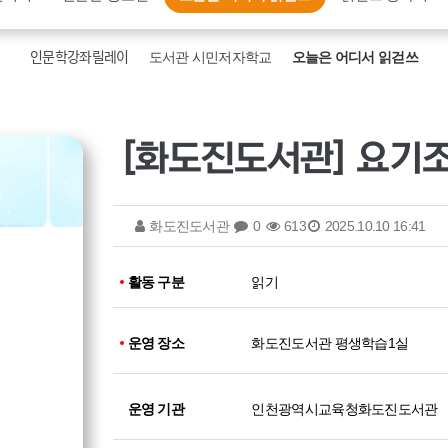
인문학강좌릴레이
도서관 시민저자학교
오늘은 어디서 읽걷쓰
화도진도서관
0
613
2025.10.10 16:41
활동 구분
읽기
운영 장소
화도진도서관 평생학습1실
운영 기관
인천광역시교육청화도진도서관