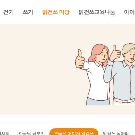
걷기
쓰기
읽걷쓰 마당
읽걷쓰교육나눔
아이
전시회
한글날 공모전
오늘은 어디서 읽걷쓰
읽걷쓰 동아리