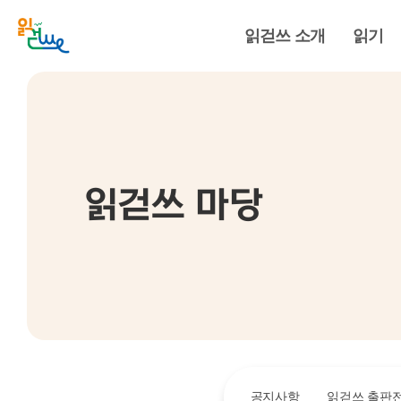
읽걷쓰 소개
읽기
읽걷쓰 마당
공지사항
읽걷쓰 출판