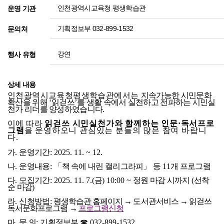
인천광역시교육청 평생학습관
운영 기관
기획정보부 032-899-1532
문의처
강연
행사 유형
상세 내용
인천광역시교육청평생학습관에서는
지속가능한 시민문화
확산을 위해
‘
읽걷쓰
’
를 생활 속에서 실천하고 전파하는 시민실
천가 리더를 양성하였습니다
.
이에 따라
읽걷쓰 시민실천가와 함께하는 인문
·
독서프로
그램
을 운영하오니 관심있는 분들의 많은 참여 바랍니
다
.
가
.
운영기간
: 2025. 11. ~ 12.
나
.
운영내용
:
「
책 속에 내린 캘리그라피
」
등
11
개 프로그램
다
.
모집기간
: 2025. 11. 7.(
금
) 10:00 ~
정원 마감 시까지
(
선착
순 마감
)
라
.
신청방법
:
평생학습관 홈페이지
→
도서관서비스
→
읽걷쓰
독서문화프로그램
→
프로그램신청
마
.
문 의
:
기획정보부
☎
032-899-1532