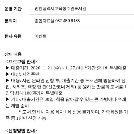
인천광역시교육청주안도서관
운영 기관
종합자료실 032-450-9135
문의처
이벤트
행사 유형
상세 내용
<
프로그램 안내
>
▶
대출기간
; 2026. 1. 21.(
수
) ~ 1. 27.(
화
) *
기간 중
1
회 특별대출
▶
대상
:
지역주민
▶
내용
:
사전 온라인 신청 후
,
대출기간 중 도서관에 방문하여 전
집
,
시리즈
,
책장 한 칸
(
신간코너 제외
)
등 원하는 만큼의 도서를
1
인당 최대
100
권까지 특별대출
▶
기타
:
대출기간은
30
일
,
책을 담아갈 수 있는 큰 가방이나 수레
는 개별 준비
*
도서 연체시 다음 회차
1
회 신청 불가하며
,
가족회원은 가
족 중
1
인만 신청 가능
<
신청방법 안내
>