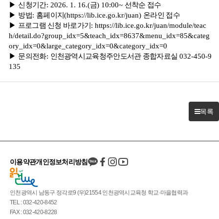
▶
신청기간
: 2026. 1. 16.(
금
) 10:00~
선착순 접수
▶
방법
:
홈페이지
(
https://lib.ice.go.kr/juan)
온라인 접수
▶
프로그램 신청
바로가기
:
https://lib.ice.go.kr/juan/module/teac
h/detail.do?group_idx=5&teach_idx=8637&menu_idx=85&categ
ory_idx=0&large_category_idx=0&category_idx=0
▶
문의전화
:
인천광역시교육청주안도서관 종합자료실
032-450-9
135
목록
이용약관
개인정보처리방침
인천광역시 남동구 정각로9 (우)21554 인천광역시교육청 학교·마을협력과
TEL : 032-420-8452
FAX : 032-420-8228