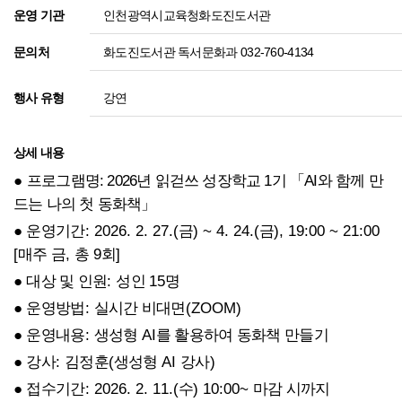
인천광역시교육청화도진도서관
운영 기관
화도진도서관 독서문화과 032-760-4134
문의처
강연
행사 유형
상세 내용
●
프로그램명
: 2026
년 읽걷쓰 성장학교
1
기
「
AI
와 함께 만
드는 나의 첫 동화책
」
●
운영기간
: 2026. 2. 27.(
금
) ~ 4. 24.(
금
), 19:00 ~ 21:00
[
매주 금
,
총
9
회
]
●
대상 및 인원
:
성인
15
명
●
운영방법
:
실시간 비대면
(ZOOM)
●
운영내용
:
생성형
AI
를 활용하여 동화책 만들기
●
강
사
:
김정훈
(
생성형
AI
강사
)
●
접수기간
: 2026. 2. 11.(
수
) 10:00~
마감 시까지