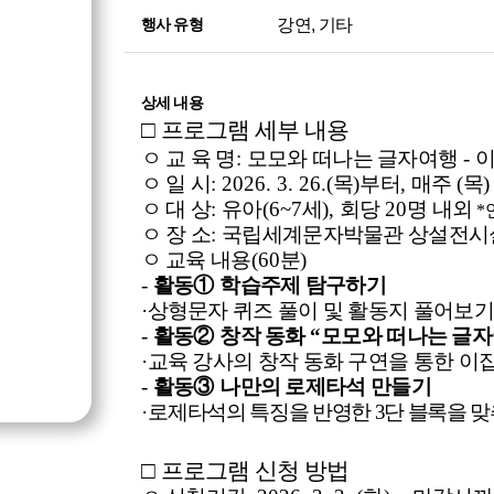
강연, 기타
행사 유형
상세 내용
□
프로그램 세부 내용
ㅇ 교 육 명
:
모모와 떠나는 글자여행
-
ㅇ 일 시
: 2026. 3. 26.(
목
)
부터
,
매주
(
목
)
ㅇ 대 상
:
유아
(6~7
세
),
회당
20
명 내외
*
ㅇ 장 소
:
국립세계문자박물관 상설전시
ㅇ 교육 내용
(60
분
)
-
활동
①
학습주제 탐구하기
·
상형문자 퀴즈 풀이 및 활동지 풀어보기
-
활동
②
창작 동화
“
모모와 떠나는 글
·
교육 강사의 창작 동화 구연을 통한 이
-
활동
③
나만의 로제타석 만들기
·
로
제타석의 특징을 반영한
3
단 블록을 
□
프로그램 신청 방법