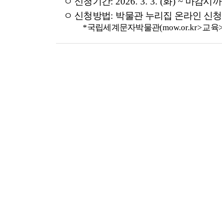
ㅇ 신청기간
: 2026. 3. 3. (
화
) ~
마감시까
ㅇ 신청방법
:
박물관 누리집 온라인 신청
*
국립세계문자박물관
(mow.or.kr>
교육