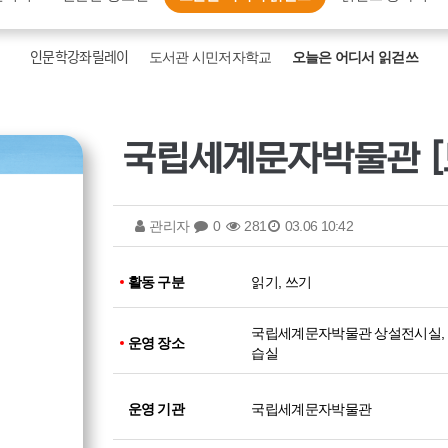
인문학강좌릴레이
도서관 시민저자학교
오늘은 어디서 읽걷쓰
관리자
0
281
03.06 10:42
활동 구분
읽기, 쓰기
국립세계문자박물관 상설전시실,
운영 장소
습실
운영 기관
국립세계문자박물관