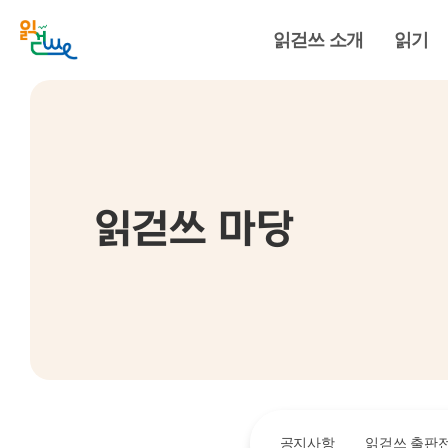
읽걷쓰 소개
읽기
읽걷쓰 마당
공지사항
읽걷쓰 출판