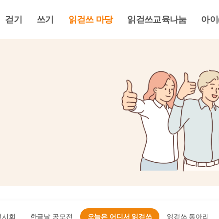
걷기
쓰기
읽걷쓰 마당
읽걷쓰교육나눔
아이
전시회
한글날 공모전
오늘은 어디서 읽걷쓰
읽걷쓰 동아리