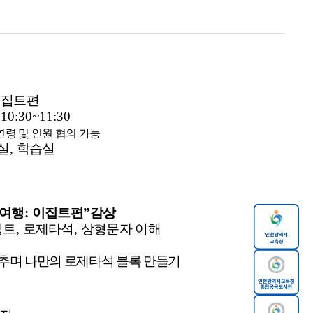
이집트편
 10:30~11:30
연령 및 인원 협의 가능
실
,
학습실
자여행
:
이집트편
”
감상
집트
,
로제타석
,
상형문자 이해
맞추며 나만의 로제타석 블록 만들기