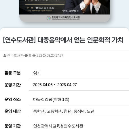
[연수도서관] 대중음악에서 얻는 인문학적 가치
연수도서관
0
222
03.20 17:27
읽기
활동 구분
2026-04-06
~
2026-04-27
운영 기간
다목적강당(지하 1층)
운영 장소
중학생, 고등학생, 청년, 중장년, 노년
운영 대상
인천광역시교육청연수도서관
운영 기관