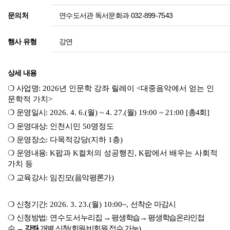
연수도서관 독서문화과 032-899-7543
문의처
강연
행사 유형
상세 내용
❍
사업명
: 2026년 인문학 강좌 릴레이 <대중음악에서 얻는 인
문학적 가치>
❍
운영일시
: 2026. 4. 6.(
월
) ~ 4. 27.(
월
) 19:00 ~ 21:00 [
총4회]
❍
운영대상
: 인천시민 50명정도
❍
운영장소
: 다목적강당(지하 1층)
❍
운영내용
: K팝과 K컬처의 성공행진, K팝에서 배우는 사회적
가치 등
❍
교육강사
:
임진모
(
음악평론가
)
❍
신청기간
: 2026. 3. 23.(
월
) 10:00~,
선착순 마감시
❍
신청방법
: 연수도서
누리집
→
평생학습
→ 평생학습온라인접
수
→
강좌
개별 신청
(
회원
/
비회원 접수 가능
)