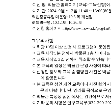
ㅇ 신 청
:
박물관 홈페이지
(
교육
>
교육신청
)
에
ㅇ 기 간
: 2024. 9
월
~ 12
월
11:40 ~ 13:00(80
※
법정공휴일 미운영
: 10.3.
목 개천절
※
특별운영
: 10.12.
토
, 10.26.
토
ㅇ
신청 홈페이지:
https://www.mow.or.kr/prog/lrn
□
유의사항
ㅇ 회당
10
명 이상 신청 시 프로그램이 운영
ㅇ
교육 시작
5
분 전까지 박물관
1
층 세미나실
ㅇ
교육 시작일
3
일 전까지 취소할 수 있습니
ㅇ
본 교육의 일정은 박물관 운영 사정에 따라
ㅇ
신청인 정보와 교육 중 촬영된 사진은 박물
에 활용됩니다
.
ㅇ
본 교육은 성인 개인 교육이나 사전 협의 
문의 바랍니다
.
단
,
영리를 목적으로 운영
ㅇ
박물관 특성상 점심 식사는 간편식으로 
ㅇ
기타 문의 사항은 연구교육부
(032-290-20