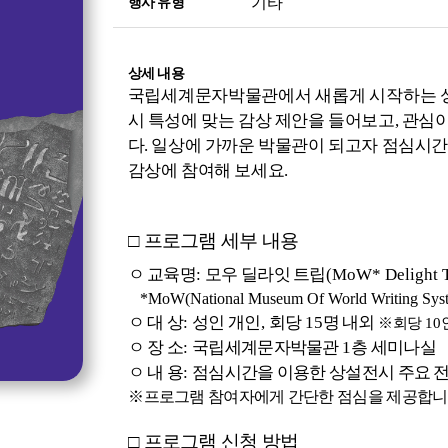
기타
행사 유형
상세 내용
국립세계문자박물관에서 새롭게 시작하는 성
시 특성에 맞는 감상 제안을 들어보고
,
관심이
다
.
일상에 가까운 박물관이 되고자 점심시
감상에 참여해 보세요
.
□
프로그램 세부 내용
ㅇ 교육명
:
모우 딜라잇 트립
(MoW* Delight T
*MoW(National Museum Of World Writing Sys
ㅇ 대 상
:
성인 개인
,
회당
15
명 내외
※
회당
10
ㅇ 장 소
:
국립세계문자박물관
1
층 세미나실
ㅇ 내 용
:
점심시간을 이용한 상설전시 주요 
※
프로그램 참여자에게 간단한 점심을 제공합
□
프로그램 신청 방법