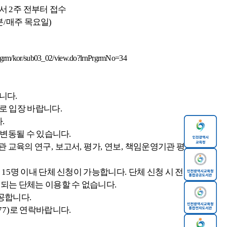
서
2
주 전부터 접수
분
/
매주 목요일
)
Prgrm/kor/sub03_02/view.do?lrnPrgrmNo=34
됩니다
.
로 입장 바랍니다
.
다
.
 변동될 수 있습니다
.
관 교육의 연구
,
보고서
,
평가
,
연보
,
책임운영기관 평가
시
15
명 이내 단체 신청이 가능합니다
.
단체 신청 시 전화
되는 단체는 이용할 수 없습니다
.
제공합니다
.
77)
로 연락바랍니다
.