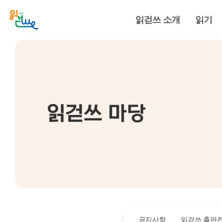
읽걷쓰 소개
읽기
읽걷쓰 마당
공지사항
읽걷쓰 출판