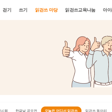
걷기
쓰기
읽걷쓰 마당
읽걷쓰교육나눔
아이
전시회
한글날 공모전
오늘은 어디서 읽걷쓰
읽걷쓰 동아리