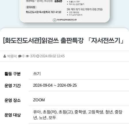
[화도진도서관]읽걷쓰 출판특강 「자서전쓰기」
박종덕
0
370
2024.09.02 12:45
쓰기
활동 구분
2024-09-04
~
2024-09-25
운영 기간
ZOOM
운영 장소
유아, 초등(저), 초등(고), 중학생, 고등학생, 청년, 중장
운영 대상
년, 노년, 모두