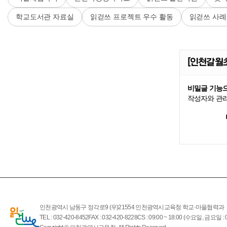
학교도서관 자료실
읽걷쓰 프로젝트 우수 활동
읽걷쓰 사례
[인천갈월초
비밀글 기능으
작성자와 관리
인천광역시 남동구 정각로9 (우)21554 인천광역시교육청 학교·마을협력과
TEL : 032-420-8452
FAX : 032-420-8228
CS : 09:00 ~ 18:00 (수요일, 금요일 : 0