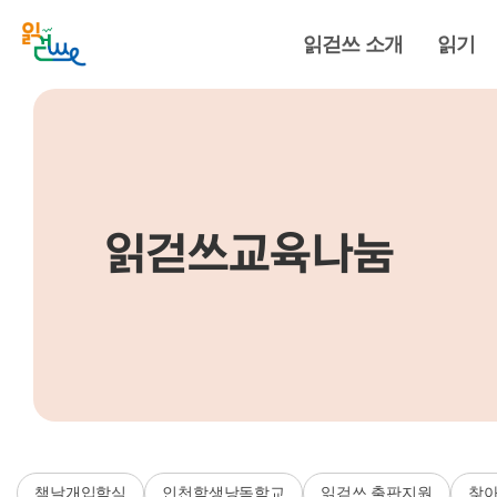
읽걷쓰 소개
읽기
읽걷쓰교육나눔
책날개입학식
인천학생낭독학교
읽걷쓰 출판지원
찾아