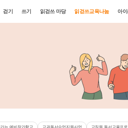
걷기
쓰기
읽걷쓰 마당
읽걷쓰교육나눔
아이
가는 예비작가학교
교과독서수업지원사업
교직원 독서교육프