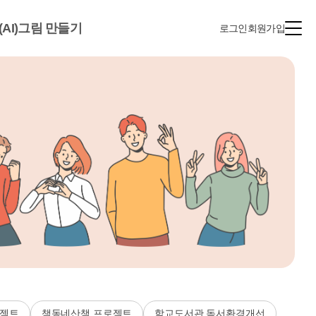
(AI)그림 만들기
로그인
회원가입
로젝트
책동네산책 프로젝트
학교도서관 독서환경개선