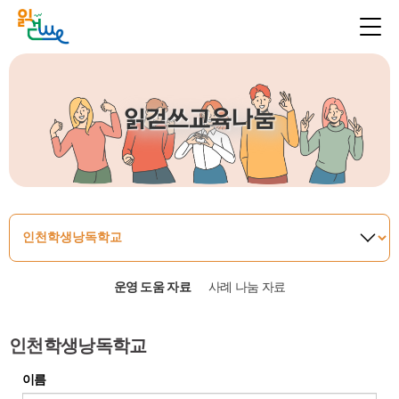
읽걷쓰교육나눔
운영 도움 자료
사례 나눔 자료
인천학생낭독학교
이름