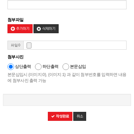
첨부파일
추가하기
삭제하기
파일 0
첨부사진
상단출력
하단출력
본문삽입
본문삽입시 {이미지:0}, {이미지:1} 과 같이 첨부번호를 입력하면 내용
에 첨부사진 출력 가능
작성완료
취소