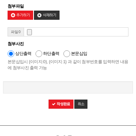
첨부파일
추가하기
삭제하기
파일 0
첨부사진
상단출력
하단출력
본문삽입
본문삽입시 {이미지:0}, {이미지:1} 과 같이 첨부번호를 입력하면 내용
에 첨부사진 출력 가능
작성완료
취소