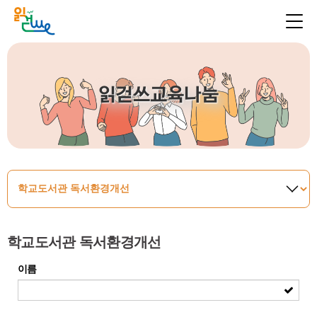
읽걷쓰교육나눔
학교도서관 독서환경개선
이름