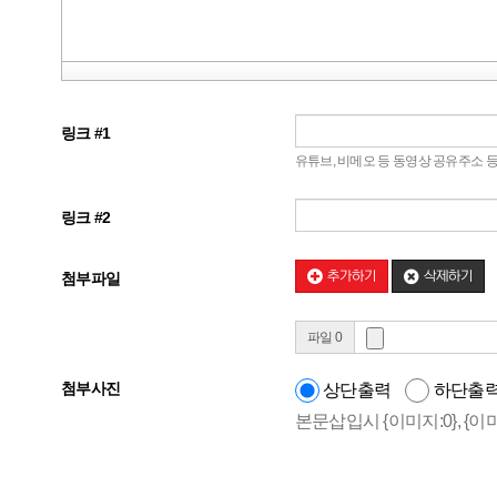
링크 #1
유튜브, 비메오 등 동영상 공유주소 
링크 #2
추가하기
삭제하기
첨부파일
파일 0
첨부사진
상단출력
하단출
본문삽입시 {이미지:0}, {