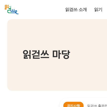
읽걷쓰 소개
읽기
읽걷쓰 마당
공지사항
읽걷쓰 출판