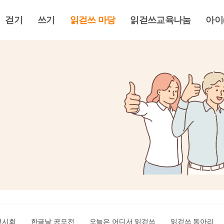
걷기
쓰기
읽걷쓰 마당
읽걷쓰교육나눔
아이
전시회
한글날 공모전
오늘은 어디서 읽걷쓰
읽걷쓰 동아리