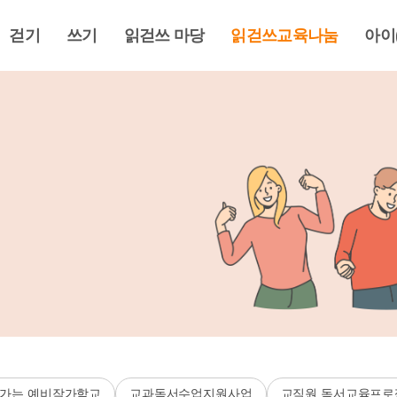
걷기
쓰기
읽걷쓰 마당
읽걷쓰교육나눔
아이
가는 예비작가학교
교과독서수업지원사업
교직원 독서교육프로