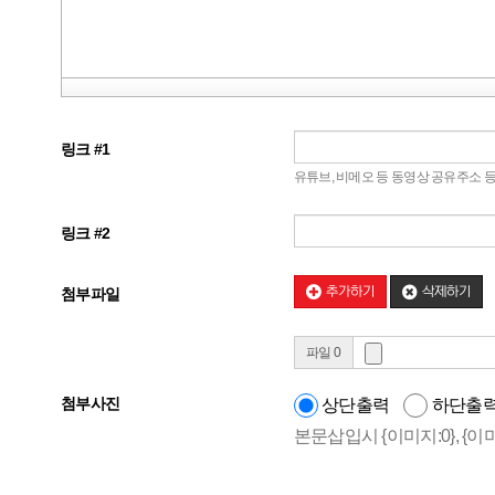
링크 #1
유튜브, 비메오 등 동영상 공유주소 
링크 #2
추가하기
삭제하기
첨부파일
파일 0
첨부사진
상단출력
하단출
본문삽입시 {이미지:0}, {