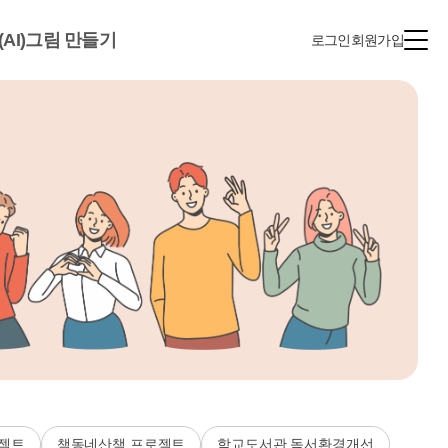
(AI)그림 만들기
로그인
회원가입
젝트
책동네산책 프로젝트
학교도서관 독서환경개선