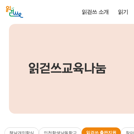
읽걷쓰 소개
읽기
읽걷쓰교육나눔
읽걷쓰 출판지원
책날개입학식
인천학생낭독학교
찾아