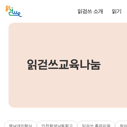
읽걷쓰 소개
읽기
읽걷쓰교육나눔
책날개입학식
인천학생낭독학교
읽걷쓰 출판지원
찾아