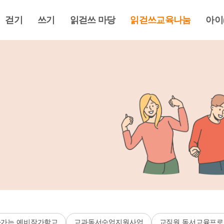
걷기
쓰기
읽걷쓰 마당
읽걷쓰교육나눔
아이
가는 예비작가학교
교과독서수업지원사업
교직원 독서교육프