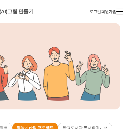
(AI)그림 만들기
로그인
회원가입
책동네산책 프로젝트
로젝트
학교도서관 독서환경개선