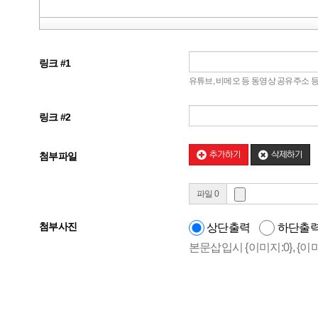
링크 #1
유튜브, 비메오 등 동영상 공유주소 
링크 #2
추가하기
삭제하기
첨부파일
파일 0
첨부사진
상단출력
하단출
본문삽입시 {이미지:0}, {