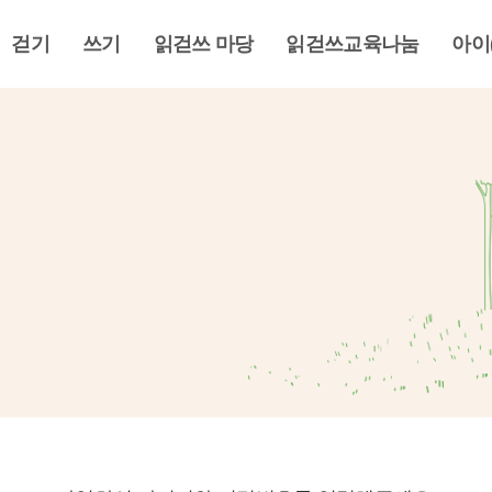
걷기
쓰기
읽걷쓰 마당
읽걷쓰교육나눔
아이