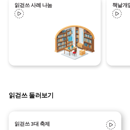
읽걷쓰 사례 나눔
책날개
읽걷쓰 둘러보기
읽걷쓰 3대 축제