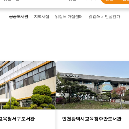
공공도서관
지역서점
읽걷쓰 거점센터
읽걷쓰 시민실천가
교육청서구도서관
인천광역시교육청주안도서관