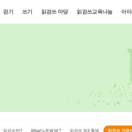
걷기
쓰기
읽걷쓰 마당
읽걷쓰교육나눔
아이
읽걷쓰란?
What\'s R.W.W.?
읽걷쓰 3대 축제
읽걷쓰 거점