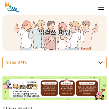
읽걷쓰 마당