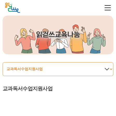
읽걷쓰교육나눔
교과독서수업지원사업