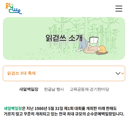
읽걷쓰 소개
새얼백일장
한글날 행사
교육공동체·걷기한마당